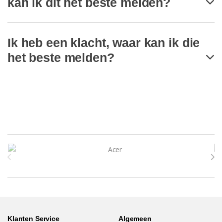
kan ik dit het beste melden?
Ik heb een klacht, waar kan ik die
het beste melden?
Brands Carousel
Klanten Service
Algemeen