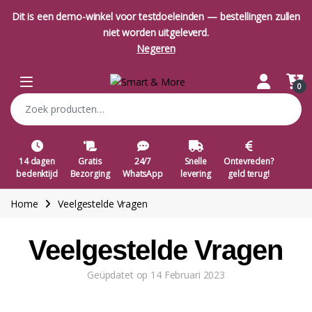
Dit is een demo-winkel voor testdoeleinden — bestellingen zullen
niet worden uitgeleverd.
Negeren
0
14 dagen
Gratis
24/7
Snelle
Ontevreden?
bedenktijd
Bezorging
WhatsApp
levering
geld terug!
Home
Veelgestelde Vragen
Veelgestelde Vragen
Geüpdatet op 14 Februari 2023