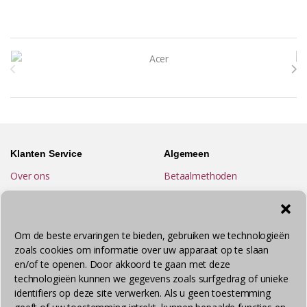
Brands Carousel
Klanten Service
Algemeen
Over ons
Betaalmethoden
Contact
Retourneren
FAQ
Garantie
Om de beste ervaringen te bieden, gebruiken we technologieën
Privacyverklaring
Reparatie
zoals cookies om informatie over uw apparaat op te slaan
Algemene Voorwaarden
Bezorgen
en/of te openen. Door akkoord te gaan met deze
technologieën kunnen we gegevens zoals surfgedrag of unieke
identifiers op deze site verwerken. Als u geen toestemming