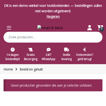
Dit is een demo-winkel voor testdoeleinden — bestellingen zullen
niet worden uitgeleverd.
Negeren
Skip to navigation
Skip to content
Open
0
Zoeken naar:
14 dagen
Gratis
24/7
Snelle
Ontevreden?
bedenktijd
Bezorging
WhatsApp
levering
geld terug!
Home
Beeld en geluid
Geen producten gevonden die aan je selectie voldoen.